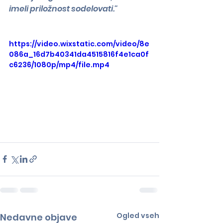
imeli priložnost sodelovati.''
https://video.wixstatic.com/video/8e
086a_16d7b40341da4515816f4e1ca0f
c6236/1080p/mp4/file.mp4
Ogled vseh
Nedavne objave