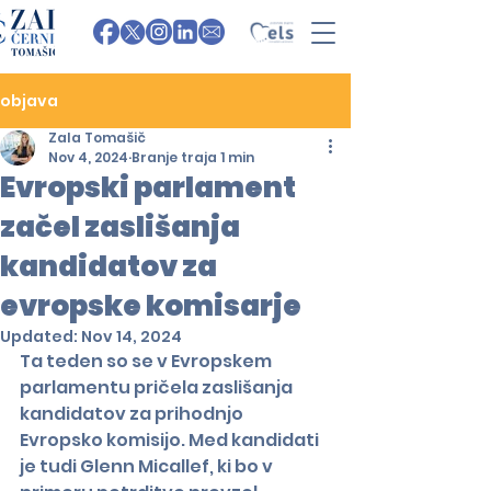
objava
Zala Tomašič
Nov 4, 2024
Branje traja 1 min
Evropski parlament
začel zaslišanja
kandidatov za
evropske komisarje
Updated:
Nov 14, 2024
Ta teden so se v Evropskem 
parlamentu pričela zaslišanja 
kandidatov za prihodnjo 
Evropsko komisijo. Med kandidati 
je tudi Glenn Micallef, ki bo v 