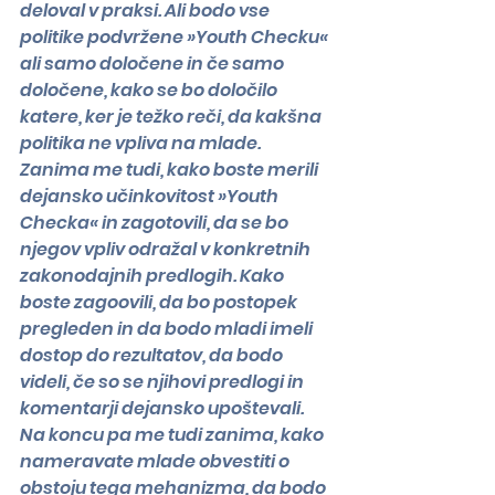
deloval v praksi. Ali bodo vse 
politike podvržene »Youth Checku« 
ali samo določene in če samo 
določene, kako se bo določilo 
katere, ker je težko reči, da kakšna 
politika ne vpliva na mlade. 
Zanima me tudi, kako boste merili 
dejansko učinkovitost »Youth 
Checka« in zagotovili, da se bo 
njegov vpliv odražal v konkretnih 
zakonodajnih predlogih. Kako 
boste zagoovili, da bo postopek 
pregleden in da bodo mladi imeli 
dostop do rezultatov, da bodo 
videli, če so se njihovi predlogi in 
komentarji dejansko upoštevali. 
Na koncu pa me tudi zanima, kako 
nameravate mlade obvestiti o 
obstoju tega mehanizma, da bodo 