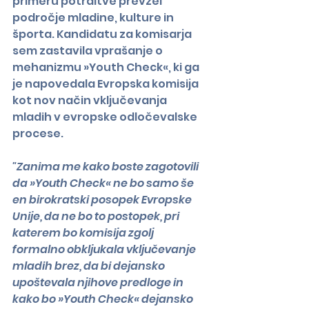
primeru potrditve prevzel 
področje mladine, kulture in 
športa. Kandidatu za komisarja 
sem zastavila vprašanje o 
mehanizmu »Youth Check«, ki ga 
je napovedala Evropska komisija 
kot nov način vključevanja 
mladih v evropske odločevalske 
procese.
"Zanima me kako boste zagotovili 
da »Youth Check« ne bo samo še 
en birokratski posopek Evropske 
Unije, da ne bo to postopek, pri 
katerem bo komisija zgolj 
formalno obkljukala vključevanje 
mladih brez, da bi dejansko 
upoštevala njihove predloge in 
kako bo »Youth Check« dejansko 