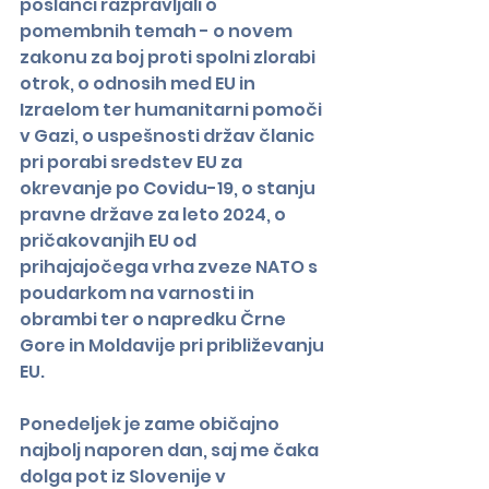
poslanci razpravljali o 
pomembnih temah - o novem 
zakonu za boj proti spolni zlorabi 
otrok, o odnosih med EU in 
Izraelom ter humanitarni pomoči 
v Gazi, o uspešnosti držav članic 
pri porabi sredstev EU za 
okrevanje po Covidu-19, o stanju 
pravne države za leto 2024, o 
pričakovanjih EU od 
prihajajočega vrha zveze NATO s 
poudarkom na varnosti in 
obrambi ter o napredku Črne 
Gore in Moldavije pri približevanju 
EU.
Ponedeljek je zame običajno 
najbolj naporen dan, saj me čaka 
dolga pot iz Slovenije v 