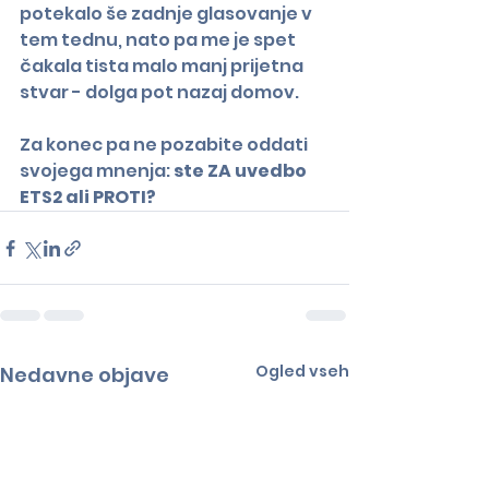
potekalo še zadnje glasovanje v 
tem tednu, nato pa me je spet 
čakala tista malo manj prijetna 
stvar - dolga pot nazaj domov.
Za konec pa ne pozabite oddati 
svojega mnenja: 
ste ZA uvedbo 
ETS2 ali PROTI?
Ogled vseh
Nedavne objave