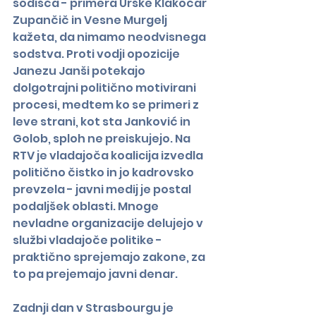
sodišča - primera Urške Klakočar 
Zupančič in Vesne Murgelj 
kažeta, da nimamo neodvisnega 
sodstva. Proti vodji opozicije 
Janezu Janši potekajo 
dolgotrajni politično motivirani 
procesi, medtem ko se primeri z 
leve strani, kot sta Janković in 
Golob, sploh ne preiskujejo. Na 
RTV je vladajoča koalicija izvedla 
politično čistko in jo kadrovsko 
prevzela - javni medij je postal 
podaljšek oblasti. Mnoge 
nevladne organizacije delujejo v 
službi vladajoče politike - 
praktično sprejemajo zakone, za 
to pa prejemajo javni denar.
Zadnji dan v Strasbourgu je 