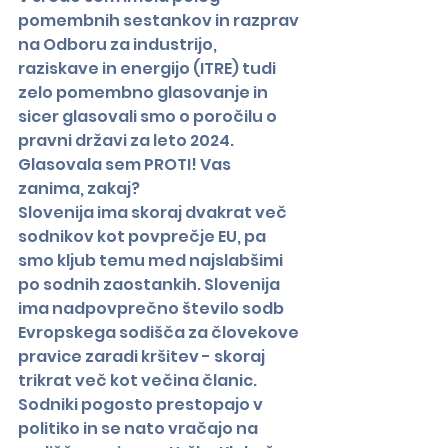
pomembnih sestankov in razprav 
na Odboru za industrijo, 
raziskave in energijo (ITRE) tudi 
zelo pomembno glasovanje in 
sicer glasovali smo o poročilu o 
pravni državi za leto 2024. 
Glasovala sem PROTI! Vas 
zanima, zakaj?
Slovenija ima skoraj dvakrat več 
sodnikov kot povprečje EU, pa 
smo kljub temu med najslabšimi 
po sodnih zaostankih. Slovenija 
ima nadpovprečno število sodb 
Evropskega sodišča za človekove 
pravice zaradi kršitev - skoraj 
trikrat več kot večina članic. 
Sodniki pogosto prestopajo v 
politiko in se nato vračajo na 