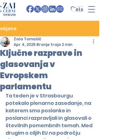
objava
Zala Tomašič
Apr 4, 2025
Branje traja 2 min
Ključne razprave in
glasovanja v
Evropskem
parlamentu
Ta teden je v Strasbourgu 
potekalo plenarno zasedanje, na 
katerem smo poslanke in 
poslanci razpravljali in glasovali o 
številnih pomembnih temah. Med 
drugim o ciljih EU na področju 