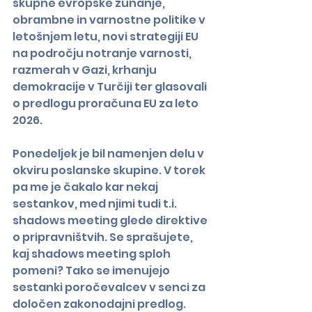
skupne evropske zunanje, 
obrambne in varnostne politike v 
letošnjem letu, novi strategiji EU 
na področju notranje varnosti, 
razmerah v Gazi, krhanju 
demokracije v Turčiji ter glasovali 
o predlogu proračuna EU za leto 
2026.
Ponedeljek je bil namenjen delu v 
okviru poslanske skupine. V torek 
pa me je čakalo kar nekaj 
sestankov, med njimi tudi t.i. 
shadows meeting glede direktive 
o pripravništvih. Se sprašujete, 
kaj shadows meeting sploh 
pomeni? Tako se imenujejo 
sestanki poročevalcev v senci za 
določen zakonodajni predlog. 