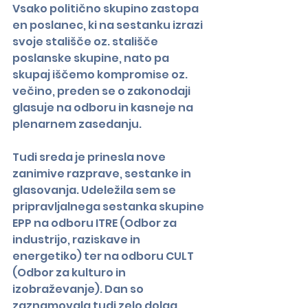
Vsako politično skupino zastopa 
en poslanec, ki na sestanku izrazi 
svoje stališče oz. stališče 
poslanske skupine, nato pa 
skupaj iščemo kompromise oz. 
večino, preden se o zakonodaji 
glasuje na odboru in kasneje na 
plenarnem zasedanju.
Tudi sreda je prinesla nove 
zanimive razprave, sestanke in 
glasovanja. Udeležila sem se 
pripravljalnega sestanka skupine 
EPP na odboru ITRE (Odbor za 
industrijo, raziskave in 
energetiko) ter na odboru CULT 
(Odbor za kulturo in 
izobraževanje). Dan so 
zaznamovala tudi zelo dolga 