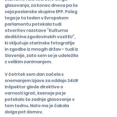
glasovanja, za konec dneva pa še 
seja poslanske skupine EPP. Poleg 
tega je ta teden v Evropskem 
parlamentu potekala tudi 
otvoritev razstave ”Kulturna 
dediščina zgodovinskih vozil EU”, 
ki vključuje starinske fotografije 
in zgodbe iz mnogih držav - tudi iz 
Slovenije, zato sem se je udeležila 
z velikim zanimanjem.
V četrtek sem dan začela s 
snemanjem izjave za oddajo 24UR 
Inšpektor glede direktive o 
varnosti igrač, kasneje pa je 
potekalo še zadnje glasovanje v 
tem tednu. Nato me je čakala 
dolga pot domov.