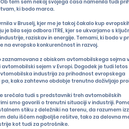
 Ob tem sem nekaj svojega časa namenila tudi pri
tvam, ki bodo marca. 
nila v Bruselj, kjer me je takoj čakalo kup evropski
u je bila seja odbora ITRE, kjer se ukvarjamo s ključ
dustrije, raziskav in energije. Temami, ki bodo v pr
ale na evropsko konkurenčnost in razvoj.
o zaznamovana z obiskom avtomobilskega sejma v Br
ji avtomobilski sejem v Evropi. Dogodek je tudi letos
tomobilska industrija za prihodnost evropskega 
pa, kako zahtevno obdobje trenutno doživljajo proiz
 srečala tudi s predstavniki treh avtomobilskih 
imi smo govorili o trenutni situaciji v industriji. P
stalnem stiku z deležniki na terenu, da razumem izzi
jem delu iščem najboljše rešitve, tako za delovna me
trije kot tudi za potrošnike.