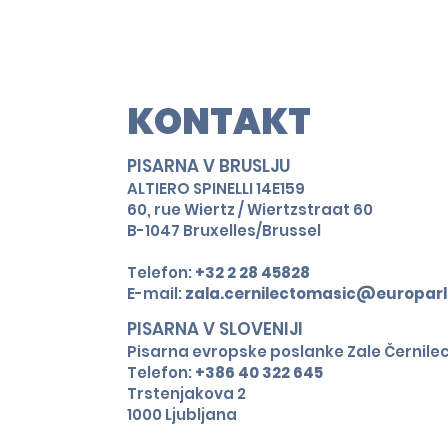
Julijsko plenarno
zasedanje v
Strasbourgu
KONTAKT
PISARNA V BRUSLJU
ALTIERO SPINELLI 14E159
60, rue Wiertz / Wiertzstraat 60
B-1047 Bruxelles/Brussel​
Telefon:
+32 2 28 45828
E-mail:
zala.cernilectomasic@europarl
PISARNA V SLOVENIJI
Pisarna evropske poslanke Zale Černile
Telefon:
+386 40 322 645
Trstenjakova 2
1000 Ljubljana