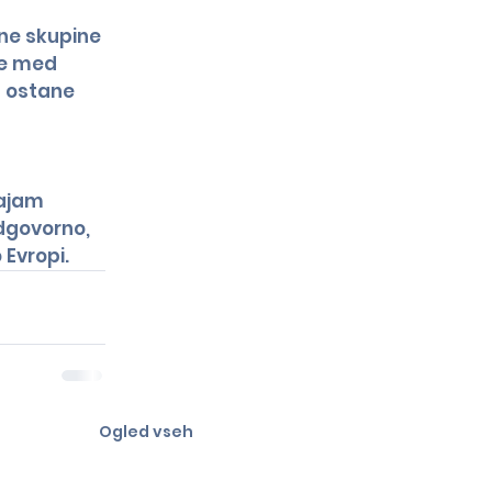
ne skupine 
je med 
a ostane 
tajam 
dgovorno, 
 Evropi.
Ogled vseh