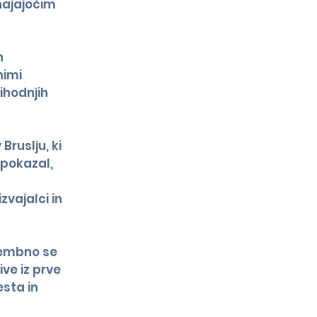
hajajočim 
h 
nimi 
ihodnjih 
uslju, ki 
 pokazal, 
vajalci in 
omembno se 
ve iz prve 
sta in 