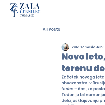
All Posts
Zala Tomašič
Jan 1
Novo leto,
terenu do 
Začetek novega leta
obveznostmi v Bruslju. 
teden
 – čas, ko posl
Teden je bil namenj
dela, usklajevanju pri