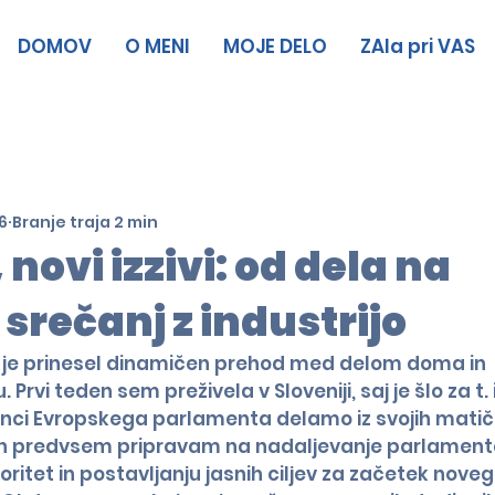
DOMOV
O MENI
MOJE DELO
ZAla pri VAS
6
Branje traja 2 min
 novi izzivi: od dela na
srečanj z industrijo
 je prinesel dinamičen prehod med delom doma in 
Prvi teden sem preživela v Sloveniji, saj je šlo za t. i
anci Evropskega parlamenta delamo iz svojih matič
en predvsem pripravam na nadaljevanje parlament
oritet in postavljanju jasnih ciljev za začetek noveg