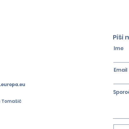
Teden v znamenju
prihodnosti evropske
avtomobilske
industrije
Piši 
Ime
Email
.europa.eu
Sporoč
c Tomašič