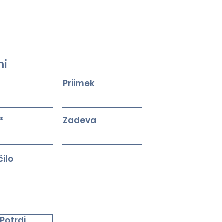
mi
Priimek
Zadeva
ilo
Potrdi