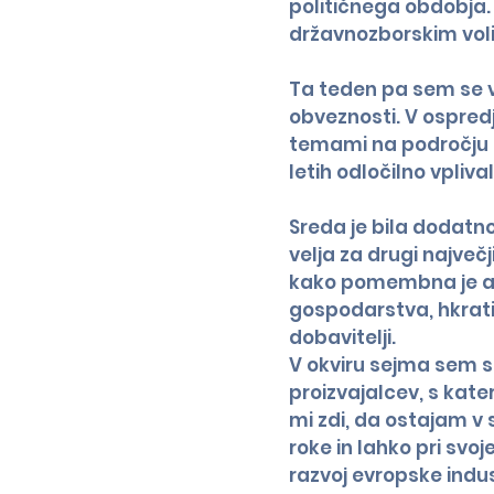
političnega obdobja.
državnozborskim voli
Ta teden pa sem se vr
obveznosti. V ospredj
temami na področju in
letih odločilno vpliv
Sreda je bila dodatn
velja za drugi največ
kako pomembna je av
gospodarstva, hkrati 
dobavitelji.
V okviru sejma sem se
proizvajalcev, s kater
mi zdi, da ostajam v 
roke in lahko pri svo
razvoj evropske indus