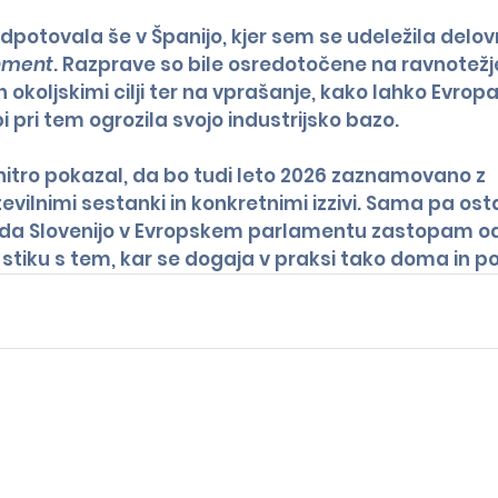
dpotovala še v Španijo, kjer sem se udeležila delov
nment
. Razprave so bile osredotočene na ravnotež
 okoljskimi cilji ter na vprašanje, kako lahko Evrop
 pri tem ogrozila svojo industrijsko bazo.
hitro pokazal, da bo tudi leto 2026 zaznamovano z 
evilnimi sestanki in konkretnimi izzivi. Sama pa os
 da Slovenijo v Evropskem parlamentu zastopam o
stiku s tem, kar se dogaja v praksi tako doma in po