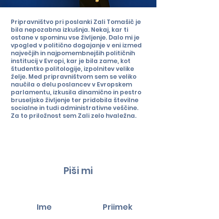
Pripravništvo pri poslanki Zali Tomašič je
bila nepozabna izkušnja. Nekaj, kar ti
ostane v spominu vse življenje. Dalo mi je
vpogled v politično dogajanje v eni izmed
največjih in najpomembnejših političnih
institucij v Evropi, kar je bila zame, kot
študentko politologije, izpolnitev velike
želje. Med pripravništvom sem se veliko
naučila o delu poslancev v Evropskem
parlamentu, izkusila dinamično in pestro
bruseljsko življenje ter pridobila številne
socialne in tudi administrativne veščine.
Za to priložnost sem Zali zelo hvaležna.
Piši mi
Ime
Priimek