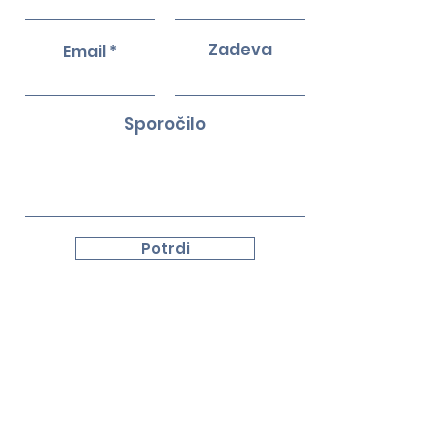
Zadeva
Email
Sporočilo
Potrdi
KONTAKT
PISARNA V BRUSLJU