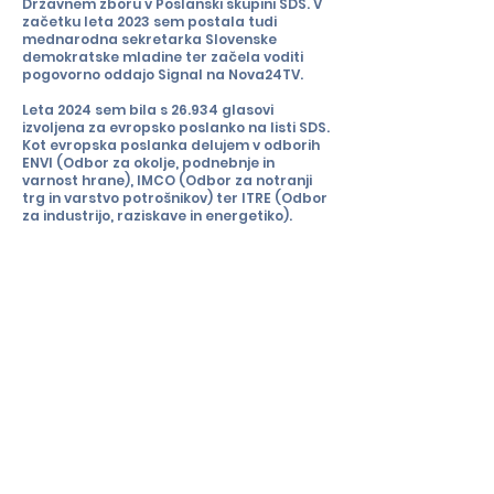
Državnem zboru v Poslanski skupini SDS. V
začetku leta 2023 sem postala tudi
mednarodna sekretarka Slovenske
demokratske mladine ter začela voditi
pogovorno oddajo Signal na Nova24TV.
Leta 2024 sem bila s 26.934 glasovi
izvoljena za evropsko poslanko na listi SDS.
Kot evropska poslanka delujem v odborih
ENVI (Odbor za okolje, podnebnje in
varnost hrane), IMCO (Odbor za notranji
trg in varstvo potrošnikov) ter ITRE (Odbor
za industrijo, raziskave in energetiko).