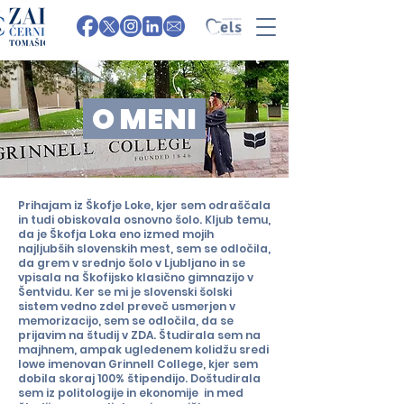
O MENI
Prihajam iz Škofje Loke, kjer sem odraščala
in tudi obiskovala osnovno šolo. Kljub temu,
da je Škofja Loka eno izmed mojih
najljubših slovenskih mest, sem se odločila,
da grem v srednjo šolo v Ljubljano in se
vpisala na Škofijsko klasično gimnazijo v
Šentvidu. Ker se mi je slovenski šolski
sistem vedno zdel preveč usmerjen v
memorizacijo, sem se odločila, da se
prijavim na študij v ZDA. Študirala sem na
majhnem, ampak ugledenem kolidžu sredi
Iowe imenovan Grinnell College, kjer sem
dobila skoraj 100% štipendijo. Doštudirala
sem iz politologije in ekonomije in med