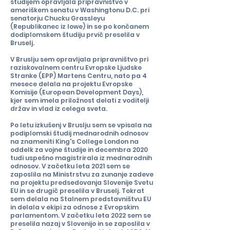
študijem opravljala pripravništvo v
ameriškem senatu v Washingtonu D.C. pri
senatorju Chucku Grassleyu
(Republikanec iz Iowe) in se po končanem
dodiplomskem študiju prvič preselila v
Bruselj.
V Bruslju sem opravljala pripravništvo pri
raziskovalnem centru Evropske Ljudske
Stranke (EPP) Martens Centru, nato pa 4
mesece delala na projektu Evropske
Komisije (European Development Days),
kjer sem imela priložnost delati z voditelji
držav in vlad iz celega sveta.
Po letu izkušenj v Bruslju sem se vpisala na
podiplomski študij mednarodnih odnosov
na znameniti King's College London na
oddelk za vojne študije in decembra 2020
tudi uspešno magistrirala iz mednarodnih
odnosov. V začetku leta 2021 sem se
zaposlila na Ministrstvu za zunanje zadeve
na projektu predsedovanja Slovenije Svetu
EU in se drugič preselila v Bruselj. Tokrat
sem delala na Stalnem predstavništvu EU
in delala v ekipi za odnose z Evropskim
parlamentom. V začetku leta 2022 sem se
preselila nazaj v Slovenijo in se zaposlila v