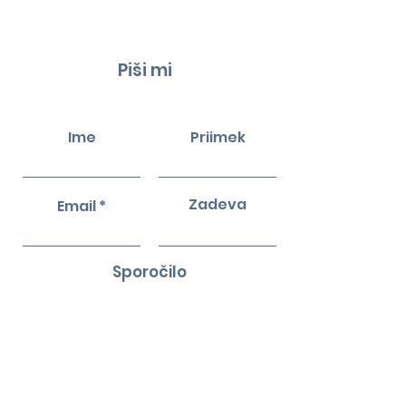
Piši mi
Ime
Priimek
Zadeva
Email
Sporočilo
Potrdi