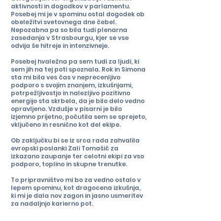
aktivnosti in dogodkov v parlamentu.
Posebej mi je v spominu ostal dogodek ob
obeležitvi svetovnega dne čebel.
Nepozabna pa so bila tudi plenarna
zasedanja v Strasbourgu, kjer se vse
odvija še hitreje in intenzivneje.
Posebej hvaležna pa sem tudi za ljudi, ki
sem jih na tej poti spoznala. Rok in Simona
sta mi bila ves čas v neprecenljivo
podporo s svojim znanjem, izkušnjami,
potrpežljivostjo in nalezljivo pozitivno
energijo sta skrbela, da je bilo delo vedno
opravljeno. Vzdušje v pisarni je bilo
izjemno prijetno, počutila sem se sprejeto,
vključeno in resnično kot del ekipe.
Ob zaključku bi se iz srca rada zahvalila
evropski poslanki Zali Tomašič za
izkazano zaupanje ter celotni ekipi za vso
podporo, toplino in skupne trenutke.
To pripravništvo mi bo za vedno ostalo v
lepem spominu, kot dragocena izkušnja,
ki mi je dala nov zagon in jasno usmeritev
za nadaljnjo karierno pot.