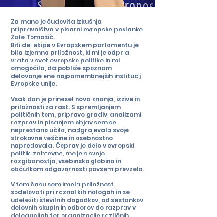
Za mano je čudovita izkušnja
pripravništva v pisarni evropske poslanke
Zale Tomašič.
Biti del ekipe v Evropskem parlamentu je
bila izjemna priložnost, ki mi je odprla
vrata v svet evropske politike in mi
omogočila, da pobliže spoznam
delovanje ene najpomembnejših institucij
Evropske unije.
Vsak dan je prinesel nova znanja, izzive in
priložnosti za rast. S spremljanjem
političnih tem, pripravo gradiv, analizami
razprav in pisanjem objav sem se
neprestano učila, nadgrajevala svoje
strokovne veščine in osebnostno
napredovala. Čeprav je delo v evropski
politiki zahtevno, me je s svojo
razgibanostjo, vsebinsko globino in
občutkom odgovornosti povsem prevzelo.
V tem času sem imela priložnost
sodelovati pri raznolikih nalogah in se
udeležiti številnih dogodkov, od sestankov
delovnih skupin in odborov do razprav v
delegacijah ter organizacije različnih