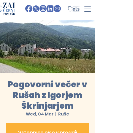
Pogovorni večer v
Rušah z Igorjem
Škrinjarjem
Wed, 04 Mar
  |  
Ruše
Vstopnice niso v prodaji