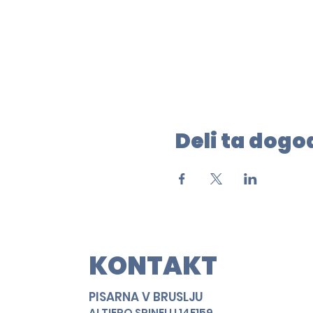
Deli ta dog
KONTAKT
PISARNA V BRUSLJU
ALTIERO SPINELLI 14E159