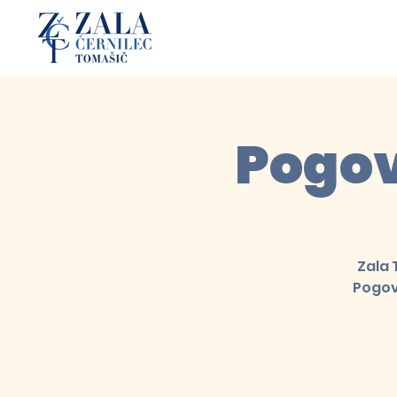
Pogov
Zala 
Pogov