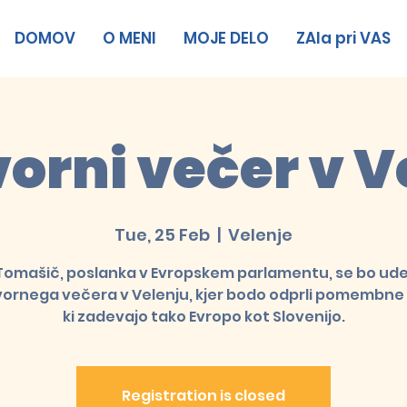
DOMOV
O MENI
MOJE DELO
ZAla pri VAS
orni večer v V
Tue, 25 Feb
  |  
Velenje
Tomašič, poslanka v Evropskem parlamentu, se bo ude
ornega večera v Velenju, kjer bodo odprli pomembne
ki zadevajo tako Evropo kot Slovenijo.
Registration is closed