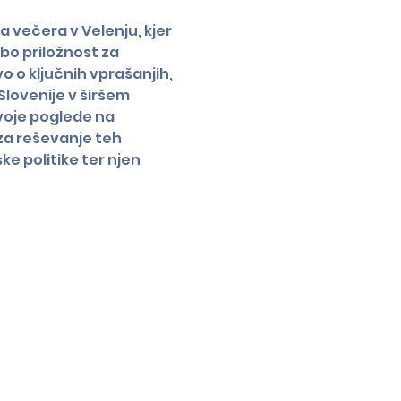
večera v Velenju, kjer 
o priložnost za 
o o ključnih vprašanjih, 
Slovenije v širšem 
oje poglede na 
za reševanje teh 
e politike ter njen 