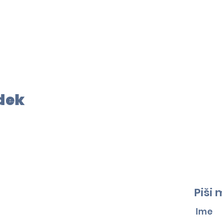
odek
Piši 
Ime