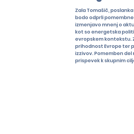
Zala Tomašič, poslanka 
bodo odprli pomembne te
izmenjavo mnenj o aktual
kot so energetska politi
evropskem kontekstu. Z
prihodnost Evrope ter p
izzivov. Pomemben del ra
prispevek k skupnim cilj