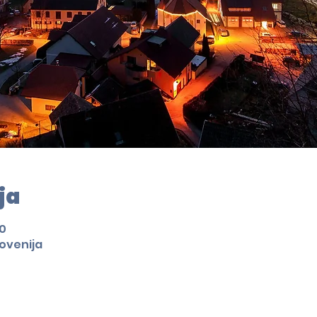
ja
00
lovenija