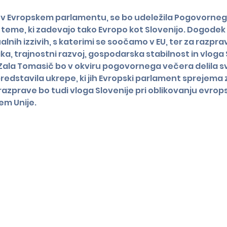
v Evropskem parlamentu, se bo udeležila Pogovornega 
me, ki zadevajo tako Evropo kot Slovenijo. Dogodek b
nih izzivih, s katerimi se soočamo v EU, ter za razprav
ka, trajnostni razvoj, gospodarska stabilnost in vloga 
ala Tomasič bo v okviru pogovornega večera delila sv
redstavila ukrepe, ki jih Evropski parlament sprejema 
zprave bo tudi vloga Slovenije pri oblikovanju evropsk
em Unije.