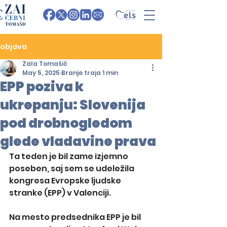
objava
Zala Tomašič
May 5, 2025
Branje traja 1 min
EPP poziva k
ukrepanju: Slovenija
pod drobnogledom
glede vladavine prava
Ta teden je bil zame izjemno 
poseben, saj sem se udeležila 
kongresa Evropske ljudske 
stranke (EPP) v Valenciji.
Na mesto predsednika EPP je bil 