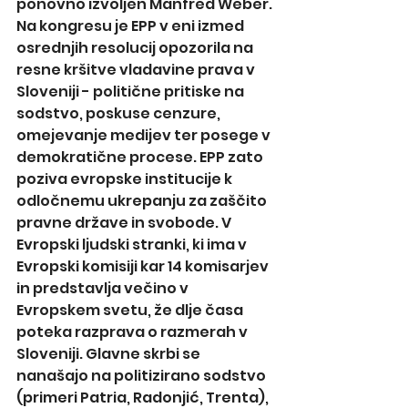
ponovno izvoljen Manfred Weber. 
Na kongresu je EPP v eni izmed 
osrednjih resolucij opozorila na 
resne kršitve vladavine prava v 
Sloveniji - politične pritiske na 
sodstvo, poskuse cenzure, 
omejevanje medijev ter posege v 
demokratične procese. EPP zato 
poziva evropske institucije k 
odločnemu ukrepanju za zaščito 
pravne države in svobode. V 
Evropski ljudski stranki, ki ima v 
Evropski komisiji kar 14 komisarjev 
in predstavlja večino v 
Evropskem svetu, že dlje časa 
poteka razprava o razmerah v 
Sloveniji. Glavne skrbi se 
nanašajo na politizirano sodstvo 
(primeri Patria, Radonjić, Trenta), 