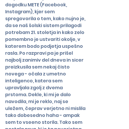
dogodku METE (Facebook, 
Instagram), kjer sem 
spregovorila o tem, kako nujno je, 
da se naš šolski sistem prilagodi 
potrebam 21. stoletja in kako zelo 
pomembno je ustvariti okolje, v 
katerem bodo podjetja uspešno 
rasla. Po razpravi pa je prišel 
najbolj zanimiv del dneva in sicer 
preizkusila sem nekaj čisto 
novega - očala z umetno 
inteligenco, katera sem 
upravljala zgolj z dvema 
prstoma. Dekle, ki mi je dalo 
navodila, mi je reklo, naj se 
uležem, čeprav verjetno ni mislila 
tako dobesedno haha - ampak 
sem to vseeno storila. Tako sem 