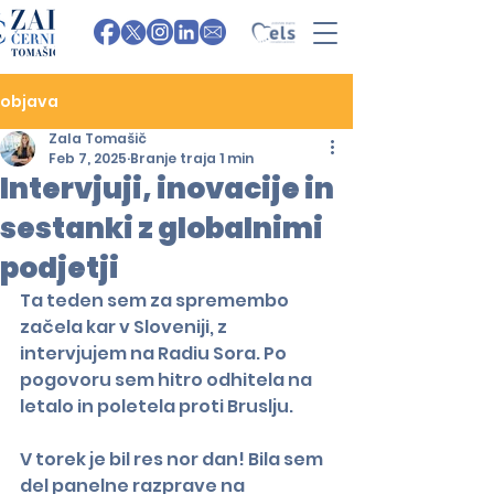
objava
Zala Tomašič
Feb 7, 2025
Branje traja 1 min
Intervjuji, inovacije in
sestanki z globalnimi
podjetji
Ta teden sem za spremembo 
začela kar v Sloveniji, z 
intervjujem na Radiu Sora. Po 
pogovoru sem hitro odhitela na 
letalo in poletela proti Bruslju.
V torek je bil res nor dan! Bila sem 
del panelne razprave na 