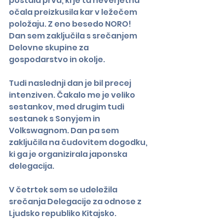
postala prva, ki je ta neverjetna 
očala preizkusila kar v ležečem 
položaju. Z eno besedo NORO! 
Dan sem zaključila s srečanjem 
Delovne skupine za 
gospodarstvo in okolje.
Tudi naslednji dan je bil precej 
intenziven. Čakalo me je veliko 
sestankov, med drugim tudi 
sestanek s Sonyjem in 
Volkswagnom. Dan pa sem 
zaključila na čudovitem dogodku, 
ki ga je organizirala japonska 
delegacija.
V četrtek sem se udeležila 
srečanja Delegacije za odnose z 
Ljudsko republiko Kitajsko. 