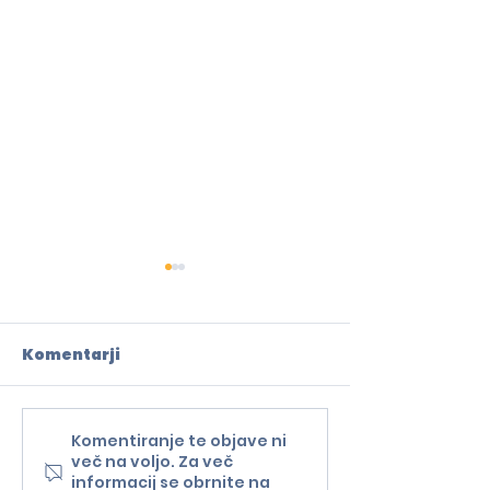
Komentarji
Komentiranje te objave ni
Teden v znamenju
Slovenski me
več na voljo. Za več
prihodnosti
središču Evro
informacij se obrnite na