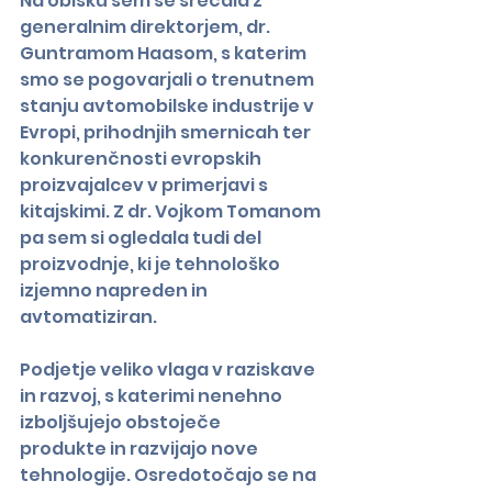
Na obisku sem se srečala z 
generalnim direktorjem, dr. 
Guntramom Haasom, s katerim 
smo se pogovarjali o trenutnem 
stanju avtomobilske industrije v 
Evropi, prihodnjih smernicah ter 
konkurenčnosti evropskih 
proizvajalcev v primerjavi s 
kitajskimi. Z dr. Vojkom Tomanom 
pa sem si ogledala tudi del 
proizvodnje, ki je tehnološko 
izjemno napreden in 
avtomatiziran.
Podjetje veliko vlaga v raziskave 
in razvoj, s katerimi nenehno 
izboljšujejo obstoječe
produkte in razvijajo nove 
tehnologije. Osredotočajo se na 