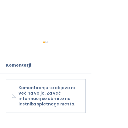
Komentarji
Komentiranje te objave ni
Teden v znamenju
Slovenski me
več na voljo. Za več
prihodnosti
središču Evro
informacij se obrnite na
evropske
svetovnega 
lastnika spletnega mesta.
avtomobilske
čebel do obis
industrije
Mercedes-Be
tovarne