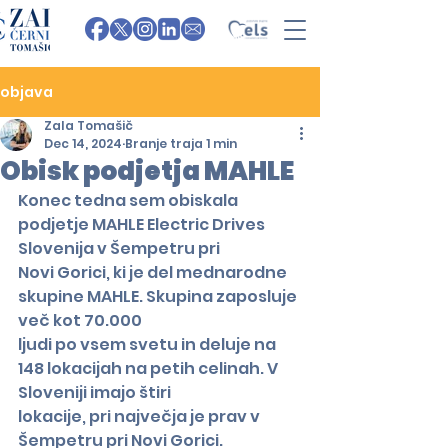
objava
Zala Tomašič
Dec 14, 2024
Branje traja 1 min
Obisk podjetja MAHLE
Konec tedna sem obiskala 
podjetje MAHLE Electric Drives 
Slovenija v Šempetru pri
Novi Gorici, ki je del mednarodne 
skupine MAHLE. Skupina zaposluje 
več kot 70.000
ljudi po vsem svetu in deluje na 
148 lokacijah na petih celinah. V 
Sloveniji imajo štiri
lokacije, pri največja je prav v 
Šempetru pri Novi Gorici.