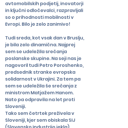
avtomobilskih podjetij, inovatorji 
in ključni odločevalci, razpravljali 
so o prihodnosti mobilnosti v 
Evropi. Bilo je zelo zanimivo!
Tudi sreda, kot vsak dan v Bruslju, 
je bila zelo dinamična. Najprej 
sem se udeležila srečanja 
poslanske skupine. Na seji nas je 
nagovoril tudi Petro Poroshenko, 
predsednik stranke evropska 
solidarnost v Ukrajini. Za tem pa 
sem se udeležila še srečanja z 
ministrom Matjažem Hanom. 
Nato pa odpravila na let proti 
Sloveniji.
Tako sem četrtek preživela v 
Sloveniji, kjer sem obiskala SIJ 
(Slovensko industrijo jekla).