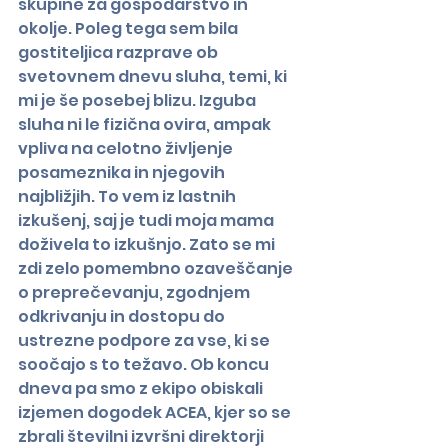
skupine za gospodarstvo in 
okolje. Poleg tega sem bila 
gostiteljica razprave ob 
svetovnem dnevu sluha, temi, ki 
mi je še posebej blizu. Izguba 
sluha ni le fizična ovira, ampak 
vpliva na celotno življenje 
posameznika in njegovih 
najbližjih. To vem iz lastnih 
izkušenj, saj je tudi moja mama 
doživela to izkušnjo. Zato se mi 
zdi zelo pomembno ozaveščanje 
o preprečevanju, zgodnjem 
odkrivanju in dostopu do 
ustrezne podpore za vse, ki se 
soočajo s to težavo. Ob koncu 
dneva pa smo z ekipo obiskali 
izjemen dogodek ACEA, kjer so se 
zbrali številni izvršni direktorji 