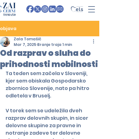
objava
Zala Tomašič
Mar 7, 2025
Branje traja 1 min
Od razprav o sluha do
prihodnosti mobilnosti
Ta teden sem začela v Sloveniji, 
kjer sem obiskala Gospodarsko 
zbornico Slovenije, nato pa hitro 
odletela v Bruselj.
V torek sem se udeležila dveh 
razprav delovnih skupin, in sicer 
delovne skupine za pravne in 
notranje zadeve ter delovne 