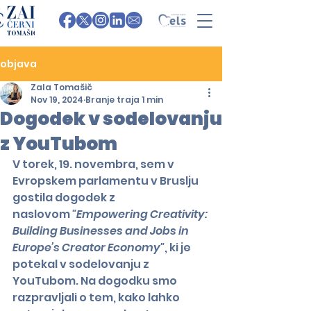
objava
Zala Tomašič
Nov 19, 2024
Branje traja 1 min
Dogodek v sodelovanju
z YouTubom
V torek, 19. novembra, sem v 
Evropskem parlamentu v Bruslju 
gostila dogodek z 
naslovom 
"Empowering Creativity: 
Building Businesses and Jobs in 
Europe’s Creator Economy"
, ki je 
potekal v sodelovanju z 
YouTubom. Na dogodku smo 
razpravljali o tem, kako lahko 