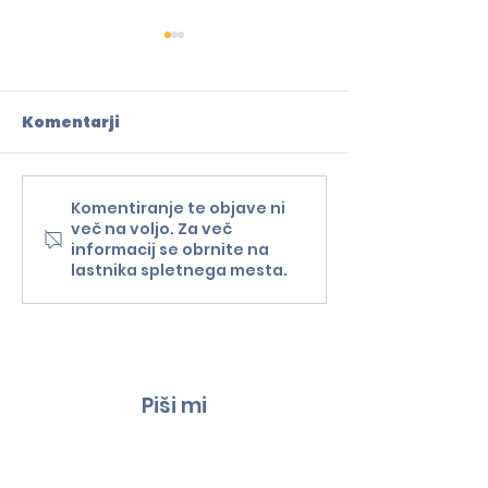
Komentarji
Komentiranje te objave ni
Teden v znamenju
Slovenski me
več na voljo. Za več
prihodnosti
središču Evro
informacij se obrnite na
evropske
svetovnega 
lastnika spletnega mesta.
avtomobilske
čebel do obis
industrije
Mercedes-Be
tovarne
Piši mi
Ime
Priimek