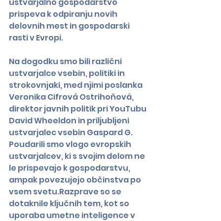
ustvarjalno gospodarstvo 
prispeva k odpiranju novih 
delovnih mest in gospodarski 
rasti v Evropi.
Na dogodku smo bili različni 
ustvarjalce vsebin, politiki in 
strokovnjaki, med njimi poslanka 
Veronika Cifrová Ostrihoňová, 
direktor javnih politik pri YouTubu 
David Wheeldon in priljubljeni 
ustvarjalec vsebin Gaspard G. 
Poudarili smo vlogo evropskih 
ustvarjalcev, ki s svojim delom ne 
le prispevajo k gospodarstvu, 
ampak povezujejo občinstva po 
vsem svetu.Razprave so se 
dotaknile ključnih tem, kot so 
uporaba umetne inteligence v 