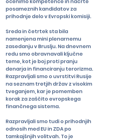
ocenimo kompetence in načrte 
posameznih kandidatov za 
prihodnje delo v Evropski komisiji.
Sreda in četrtek sta bila 
namenjena mini plenarnemu 
zasedanju v Bruslju. Na dnevnem 
redu smo obravnavali ključne 
teme, kot je boj proti pranju 
denarja in financiranju terorizma. 
Razpravljali smo o uvrstitvi Rusije 
na seznam tretjih držav z visokim 
tveganjem, kar je pomemben 
korak za zaščito evropskega 
finančnega sistema.
Razpravljali smo tudi o prihodnjih 
odnosih med EU in ZDA po 
tamkajšnjih volitvah. To je 