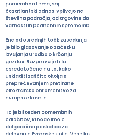
pomembna tema, saj 
čezatlantski odnosi vplivajo na 
številna področja, od trgovine do 
varnosti in podnebnih sprememb.
Ena od osrednjih točk zasedanja 
je bilo glasovanje o začetku 
izvajanja uredbe o krčenju 
gozdov. Razprava je bila 
osredotočena na to, kako 
uskladiti zaščito okolja s 
preprečevanjem pretirane 
birokratske obremenitve za 
evropske kmete.
To je bil teden pomembnih 
odločitev, ki bodo imele 
dolgoročne posledice za 
delovanje Evropske unije. Veselim 